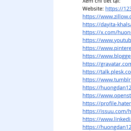
Xem chi tiết tại:
Website:
https://1
https://www.zillow
https://dayita-khal
https://x.com/huo
https://www.yout
https://www.pinte
https://www.blogg
https://gravatar.
https://talk.ples
https://www.tumbl
https://huongdan1
https://www.opens
https://profile.hat
https://issuu.com
https://www.linke
https://huongdan