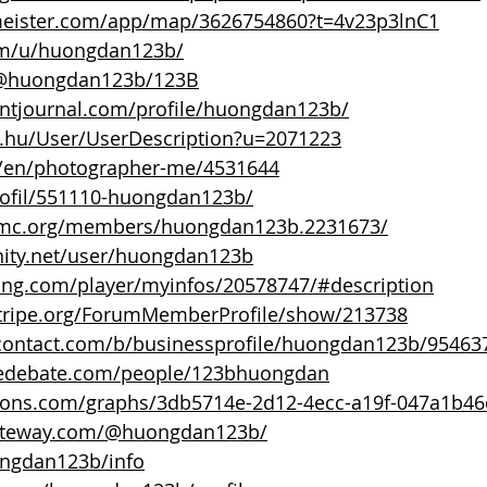
eister.com/app/map/3626754860?t=4v23p3lnC1
com/u/huongdan123b/
/@huongdan123b/123B
ntjournal.com/profile/huongdan123b/
x.hu/User/UserDescription?u=2071223
m/en/photographer-me/4531644
profil/551110-huongdan123b/
tmc.org/members/huongdan123b.2231673/
inity.net/user/huongdan123b
ming.com/player/myinfos/20578747/#description
stripe.org/ForumMemberProfile/show/213738
pcontact.com/b/businessprofile/huongdan123b/95463
sedebate.com/people/123bhuongdan
ons.com/graphs/3db5714e-2d12-4ecc-a19f-047a1b46
gateway.com/@huongdan123b/
uongdan123b/info