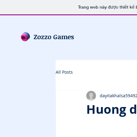
Trang web này được thiết kế 
Zozzo Games
All Posts
dayitakhalsa5949
Huong d