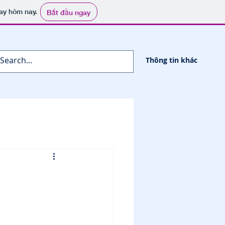
ay hôm nay.
Bắt đầu ngay
Tuyển dụng
Giới thiệu
Liên hệ
Thông tin khác