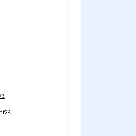
73
df26