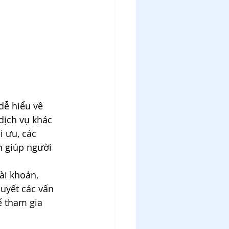
dễ hiểu về 
dịch vụ khác 
i ưu, các 
 giúp người 
ài khoản, 
uyết các vấn 
ể tham gia 