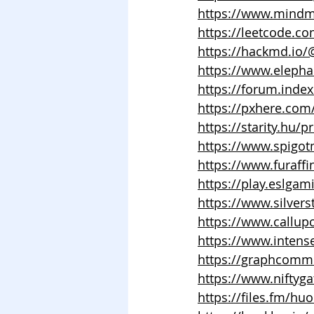
https://www.mindm
https://leetcode.
https://hackmd.io
https://www.elepha
https://forum.inde
https://pxhere.co
https://starity.hu/
https://www.spigo
https://www.furaff
https://play.eslga
https://www.silver
https://www.callu
https://www.inten
https://graphcomm
https://www.nifty
https://files.fm/h